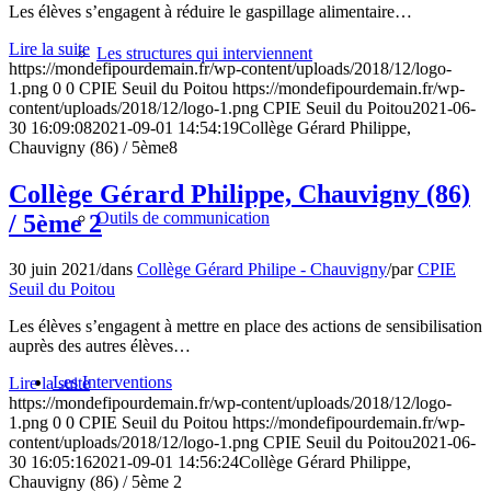
Les élèves s’engagent à réduire le gaspillage alimentaire…
Lire la suite
Les structures qui interviennent
https://mondefipourdemain.fr/wp-content/uploads/2018/12/logo-
1.png
0
0
CPIE Seuil du Poitou
https://mondefipourdemain.fr/wp-
content/uploads/2018/12/logo-1.png
CPIE Seuil du Poitou
2021-06-
30 16:09:08
2021-09-01 14:54:19
Collège Gérard Philippe,
Chauvigny (86) / 5ème8
Collège Gérard Philippe, Chauvigny (86)
Outils de communication
/ 5ème 2
30 juin 2021
/
dans
Collège Gérard Philipe - Chauvigny
/
par
CPIE
Seuil du Poitou
Les élèves s’engagent à mettre en place des actions de sensibilisation
auprès des autres élèves…
Les Interventions
Lire la suite
https://mondefipourdemain.fr/wp-content/uploads/2018/12/logo-
1.png
0
0
CPIE Seuil du Poitou
https://mondefipourdemain.fr/wp-
content/uploads/2018/12/logo-1.png
CPIE Seuil du Poitou
2021-06-
30 16:05:16
2021-09-01 14:56:24
Collège Gérard Philippe,
Chauvigny (86) / 5ème 2