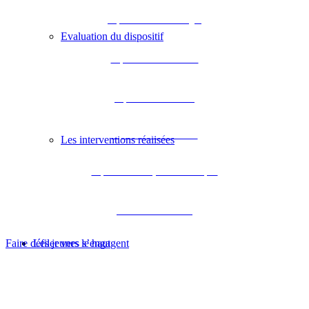
Département de la Dordogne
Evaluation du dispositif
Département de la Gironde
Département des Landes
Département de Lot-et-Garonne
Les interventions réalisées
Département des Pyrénées-Atlantiques
Académie de Bordeaux
Les jeunes s’engagent
Faire défiler vers le haut