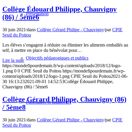
Collège Édouard Philippe, Chauvigny
Présentation
(86) / 5ème6
30 juin 2021
/
dans
Collège Gérard Philipe - Chauvigny
/
par
CPIE
Seuil du Poitou
Les élèves s’engagent à réduire ou éliminer les aliments emballés au
self, à mettre en place du bénévolat pour…
Objectifs pédagogiques et publics
Lire la suite
https://mondefipourdemain.fr/wp-content/uploads/2018/12/logo-
1.png
0
0
CPIE Seuil du Poitou
https://mondefipourdemain.fr/wp-
content/uploads/2018/12/logo-1.png
CPIE Seuil du Poitou
2021-06-
30 16:13:23
2021-09-01 14:52:53
Collège Édouard Philippe,
Chauvigny (86) / 5ème6
Collège Gérard Philippe, Chauvigny (86)
Partenaires et financeurs
/ 5ème8
30 juin 2021
/
dans
Collège Gérard Philipe - Chauvigny
/
par
CPIE
Seuil du Poitou