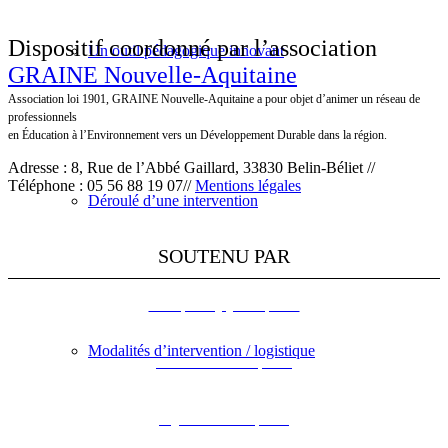
Dispositif coordonné par l’association
Un outil pédagogique innovant
GRAINE Nouvelle-Aquitaine
Association loi 1901, GRAINE Nouvelle-Aquitaine a pour objet d’animer un réseau de
professionnels
en Éducation à l’Environnement vers un Développement Durable dans la région.
Adresse : 8, Rue de l’Abbé Gaillard, 33830 Belin-Béliet //
Téléphone : 05 56 88 19 07//
Mentions légales
Déroulé d’une intervention
SOUTENU PAR
L’Europe s’engage en Aquitaine
Modalités d’intervention / logistique
DREAL Nouvelle-Aquitaine
Région Nouvelle-Aquitaine