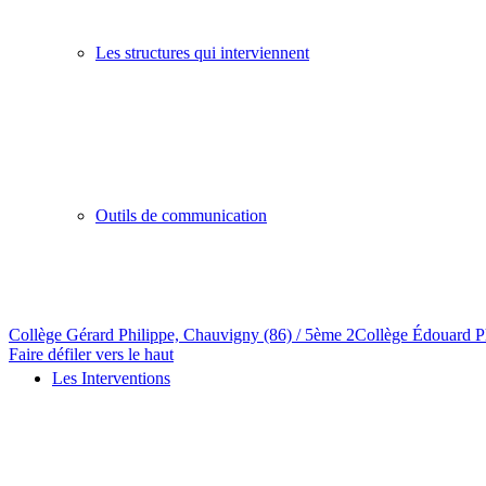
Les structures qui interviennent
Outils de communication
Collège Gérard Philippe, Chauvigny (86) / 5ème 2
Collège Édouard P
Faire défiler vers le haut
Les Interventions