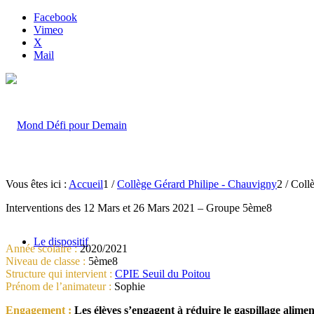
Facebook
Vimeo
X
Mail
Vous êtes ici :
Accueil
1
/
Collège Gérard Philipe - Chauvigny
2
/
Coll
Interventions des 12 Mars et 26 Mars 2021 – Groupe 5ème8
Le dispositif
Année scolaire :
2020/2021
Niveau de classe :
5ème8
Structure qui intervient :
CPIE Seuil du Poitou
Prénom de l’animateur :
Sophie
Engagement :
Les élèves s’engagent à réduire le gaspillage alimen