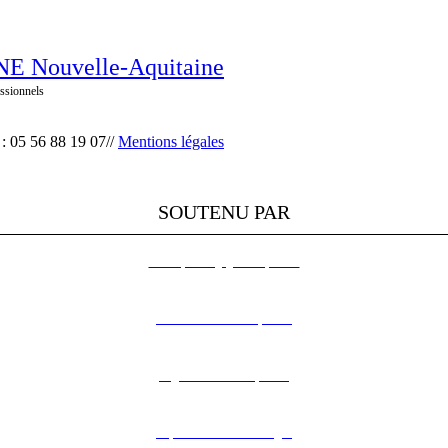
E Nouvelle-Aquitaine
ssionnels
 : 05 56 88 19 07//
Mentions légales
SOUTENU PAR
L’Europe s’engage en Aquitaine
DREAL Nouvelle-Aquitaine
Région Nouvelle-Aquitaine
Département de la Dordogne