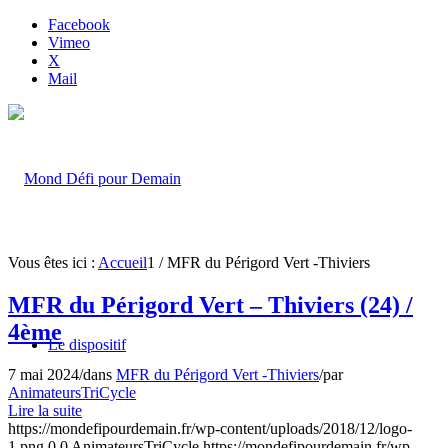
Facebook
Vimeo
X
Mail
Vous êtes ici :
Accueil
1
/
MFR du Périgord Vert -Thiviers
MFR du Périgord Vert – Thiviers (24) /
4ème
Le dispositif
7 mai 2024
/
dans
MFR du Périgord Vert -Thiviers
/
par
AnimateursTriCycle
Lire la suite
https://mondefipourdemain.fr/wp-content/uploads/2018/12/logo-
1.png
0
0
AnimateursTriCycle
https://mondefipourdemain.fr/wp-