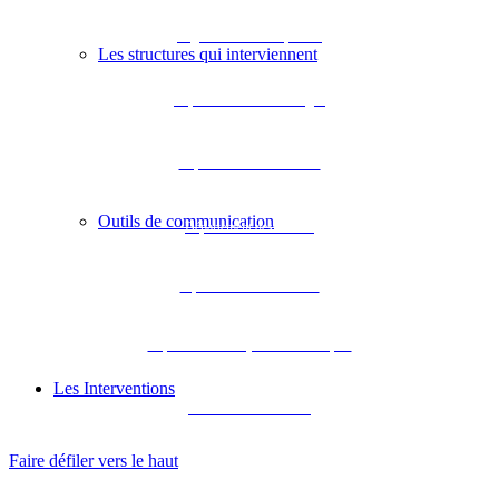
Région Nouvelle-Aquitaine
Les structures qui interviennent
Département de la Dordogne
Département de la Gironde
Outils de communication
Département des Landes
Département de Lot-et-Garonne
Département des Pyrénées-Atlantiques
Les Interventions
Académie de Bordeaux
Faire défiler vers le haut