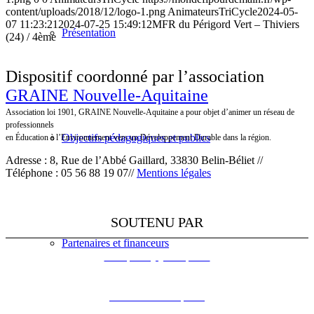
content/uploads/2018/12/logo-1.png
AnimateursTriCycle
2024-05-
07 11:23:21
2024-07-25 15:49:12
MFR du Périgord Vert – Thiviers
Présentation
(24) / 4ème
Dispositif coordonné par l’association
GRAINE Nouvelle-Aquitaine
Association loi 1901, GRAINE Nouvelle-Aquitaine a pour objet d’animer un réseau de
professionnels
Objectifs pédagogiques et publics
en Éducation à l’Environnement vers un Développement Durable dans la région.
Adresse : 8, Rue de l’Abbé Gaillard, 33830 Belin-Béliet //
Téléphone : 05 56 88 19 07//
Mentions légales
SOUTENU PAR
Partenaires et financeurs
L’Europe s’engage en Aquitaine
DREAL Nouvelle-Aquitaine