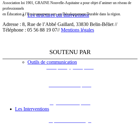
Association loi 1901, GRAINE Nouvelle-Aquitaine a pour objet d’animer un réseau de
professionnels
en Éducation à l’Environnement vers un Développement Durable dans la région.
Les structures qui interviennent
Adresse : 8, Rue de l’Abbé Gaillard, 33830 Belin-Béliet //
Téléphone : 05 56 88 19 07//
Mentions légales
SOUTENU PAR
Outils de communication
L’Europe s’engage en Aquitaine
DREAL Nouvelle-Aquitaine
Région Nouvelle-Aquitaine
Les Interventions
Département de la Dordogne
Département de la Gironde