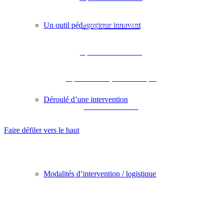
Un outil pédagogique innovant
Département des Landes
Département de Lot-et-Garonne
Département des Pyrénées-Atlantiques
Déroulé d’une intervention
Académie de Bordeaux
Faire défiler vers le haut
Modalités d’intervention / logistique