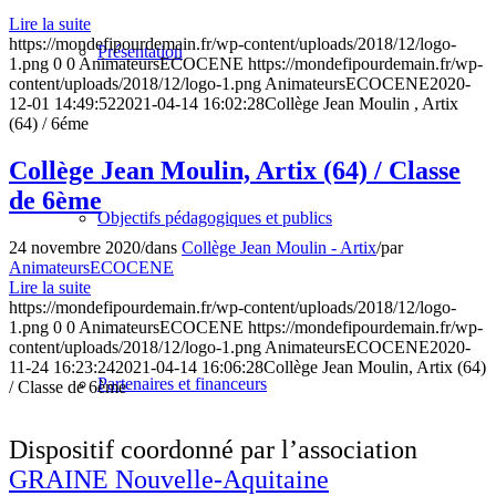
Lire la suite
https://mondefipourdemain.fr/wp-content/uploads/2018/12/logo-
Présentation
1.png
0
0
AnimateursECOCENE
https://mondefipourdemain.fr/wp-
content/uploads/2018/12/logo-1.png
AnimateursECOCENE
2020-
12-01 14:49:52
2021-04-14 16:02:28
Collège Jean Moulin , Artix
(64) / 6éme
Collège Jean Moulin, Artix (64) / Classe
de 6ème
Objectifs pédagogiques et publics
24 novembre 2020
/
dans
Collège Jean Moulin - Artix
/
par
AnimateursECOCENE
Lire la suite
https://mondefipourdemain.fr/wp-content/uploads/2018/12/logo-
1.png
0
0
AnimateursECOCENE
https://mondefipourdemain.fr/wp-
content/uploads/2018/12/logo-1.png
AnimateursECOCENE
2020-
11-24 16:23:24
2021-04-14 16:06:28
Collège Jean Moulin, Artix (64)
Partenaires et financeurs
/ Classe de 6ème
Dispositif coordonné par l’association
GRAINE Nouvelle-Aquitaine