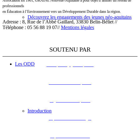
Association loi 1901, GRAINE Nouvelle-Aquitaine a pour objet d’animer un réseau de
professionnels
en Éducation à l’Environnement vers un Développement Durable dans la région.
Découvrez les engagements des jeunes néo-aquitains
Adresse : 8, Rue de l’Abbé Gaillard, 33830 Belin-Béliet //
Téléphone : 05 56 88 19 07//
Mentions légales
SOUTENU PAR
Les ODD
L’Europe s’engage en Aquitaine
DREAL Nouvelle-Aquitaine
Région Nouvelle-Aquitaine
Introduction
Département de la Dordogne
Département de la Gironde