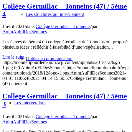
Collège Germillac – Tonneins (47) / 5ème
4
Les structures qui interviennent
1 avril 2021
/
dans
Collège Germillac - Tonneins
/
par
AnimAuFilDesSeounes
Les élèves de 5ème4 du collège Germillac de Tonneins ont proposé
plusieurs idées : réfléchir à faisabilité d’une végétalisation…
Lire la suite
Outils de communication
https://mondefipourdemain.fr/wp-content/uploads/2018/12/logo-
1.png
0
0
AnimAuFilDesSeounes
https://mondefipourdemain.fr/wp-
content/uploads/2018/12/logo-1.png
AnimAuFilDesSeounes
2021-
04-01 11:06:46
2021-04-14 15:50:57
Collège Germillac – Tonneins
(47) / 5ème 4
Collège Germillac – Tonneins (47) / 5ème
Les Interventions
3
1 avril 2021
/
dans
Collège Germillac - Tonneins
/
par
AnimAuFilDesSeounes
Les élèves de 5ème3 du collège Germillac de Tonneins propose la