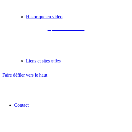
Département des Landes
Historique en vidéo
Département de Lot-et-Garonne
Département des Pyrénées-Atlantiques
Liens et sites utiles
Académie de Bordeaux
Faire défiler vers le haut
Contact