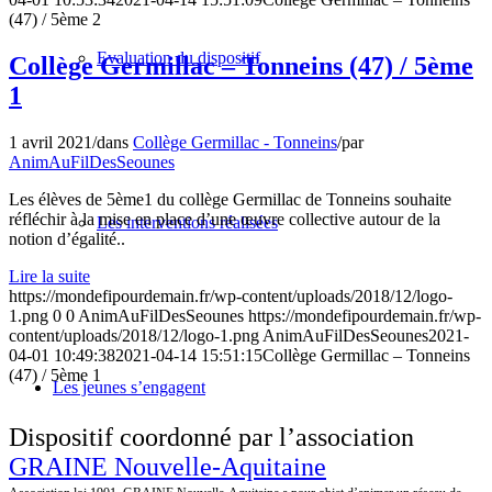
(47) / 5ème 2
Evaluation du dispositif
Collège Germillac – Tonneins (47) / 5ème
1
1 avril 2021
/
dans
Collège Germillac - Tonneins
/
par
AnimAuFilDesSeounes
Les élèves de 5ème1 du collège Germillac de Tonneins souhaite
réfléchir à la mise en place d’une œuvre collective autour de la
Les interventions réalisées
notion d’égalité..
Lire la suite
https://mondefipourdemain.fr/wp-content/uploads/2018/12/logo-
1.png
0
0
AnimAuFilDesSeounes
https://mondefipourdemain.fr/wp-
content/uploads/2018/12/logo-1.png
AnimAuFilDesSeounes
2021-
04-01 10:49:38
2021-04-14 15:51:15
Collège Germillac – Tonneins
(47) / 5ème 1
Les jeunes s’engagent
Dispositif coordonné par l’association
GRAINE Nouvelle-Aquitaine