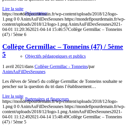
Lire la suite
Présentation
https://mondefipourdemain.fr/wp-content/uploads/2018/12/logo-
1.png
0
0
AnimAuFilDesSeounes
https://mondefipourdemain.fr/wp-
content/uploads/2018/12/logo-1.png
AnimAuFilDesSeounes
2021-
04-01 11:20:36
2021-04-14 15:46:57
Collège Germillac – Tonneins
(47) / 5ème 6
Collège Germillac – Tonneins (47) / 5ème
5
Objectifs pédagogiques et publics
1 avril 2021
/
dans
Collège Germillac - Tonneins
/
par
AnimAuFilDesSeounes
Les élèves de 5ème5 du collège Germillac de Tonneins souhaite se
pencher sur la question du tri dans l’établissement…
Lire la suite
Partenaires et financeurs
https://mondefipourdemain.fr/wp-content/uploads/2018/12/logo-
1.png
0
0
AnimAuFilDesSeounes
https://mondefipourdemain.fr/wp-
content/uploads/2018/12/logo-1.png
AnimAuFilDesSeounes
2021-
04-01 11:12:49
2021-04-14 15:48:49
Collège Germillac – Tonneins
(47) / 5ème 5