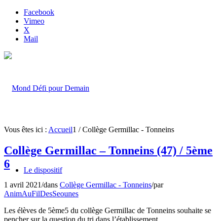
Facebook
Vimeo
X
Mail
Vous êtes ici :
Accueil
1
/
Collège Germillac - Tonneins
Collège Germillac – Tonneins (47) / 5ème
6
Le dispositif
1 avril 2021
/
dans
Collège Germillac - Tonneins
/
par
AnimAuFilDesSeounes
Les élèves de 5ème5 du collège Germillac de Tonneins souhaite se
pencher sur la question du tri dans l’établissement…