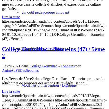
mise en place dans le collège d’affiches, d’expositions de culture
générale…
Un outil pédagogique innovant
Lire la suite
https://mondefipourdemain.fr/wp-content/uploads/2018/12/logo-
1.png
0
0
AnimAuFilDesSeounes
https://mondefipourdemain.fr/wp-
content/uploads/2018/12/logo-1.png
AnimAuFilDesSeounes
2021-
04-01 10:58:59
2021-04-14 15:51:04
Collège Germillac – Tonneins
(47) / 5ème 3
Collège Germillac – Tonneins (47) / 5ème
Déroulé d’une intervention
2
1 avril 2021
/
dans
Collège Germillac - Tonneins
/
par
AnimAuFilDesSeounes
Les élèves de 5ème2 du collège Germillac de Tonneins propose de
réfléchir et de proposer des actions de revégétalisation…
Modalités d’intervention / logistique
Lire la suite
https://mondefipourdemain.fr/wp-content/uploads/2018/12/logo-
1.png
0
0
AnimAuFilDesSeounes
https://mondefipourdemain.fr/wp-
content/uploads/2018/12/logo-1.png
AnimAuFilDesSeounes
2021-
04-01 10:53:34
2021-04-14 15:51:09
Collège Germillac – Tonneins