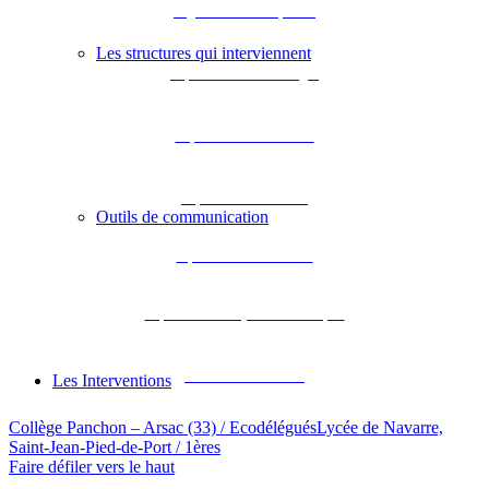
Région Nouvelle-Aquitaine
Les structures qui interviennent
Département de la Dordogne
Département de la Gironde
Département des Landes
Outils de communication
Département de Lot-et-Garonne
Département des Pyrénées-Atlantiques
Académie de Bordeaux
Les Interventions
Collège Panchon – Arsac (33) / Ecodélégués
Lycée de Navarre,
Saint-Jean-Pied-de-Port / 1ères
Faire défiler vers le haut