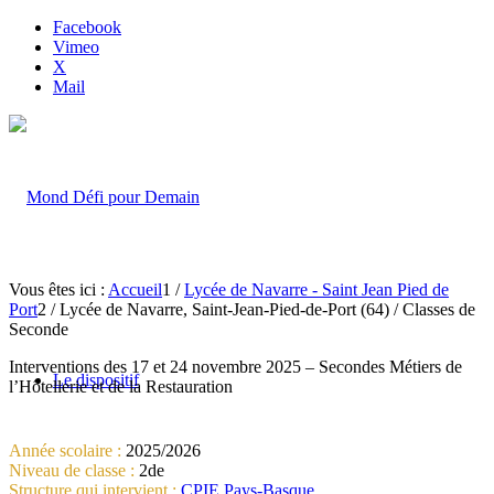
Facebook
Vimeo
X
Mail
Vous êtes ici :
Accueil
1
/
Lycée de Navarre - Saint Jean Pied de
Port
2
/
Lycée de Navarre, Saint-Jean-Pied-de-Port (64) / Classes de
Seconde
Interventions des 17 et 24 novembre 2025 – Secondes Métiers de
Le dispositif
l’Hôtellerie et de la Restauration
Année scolaire :
2025/2026
Niveau de classe :
2de
Structure qui intervient :
CPIE Pays-Basque