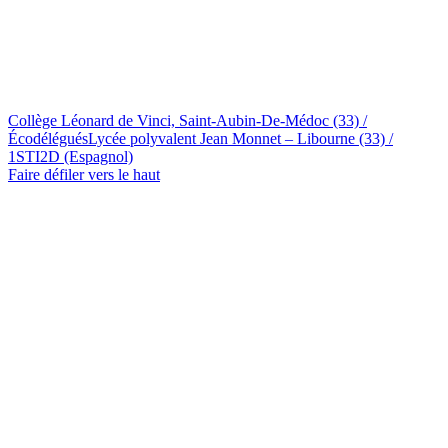
Collège Léonard de Vinci, Saint-Aubin-De-Médoc (33) /
Écodélégués
Lycée polyvalent Jean Monnet – Libourne (33) /
1STI2D (Espagnol)
Faire défiler vers le haut