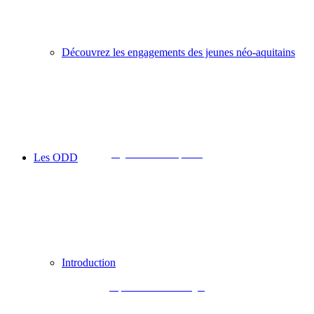
Découvrez les engagements des jeunes néo-aquitains
Région Nouvelle-Aquitaine
Les ODD
Introduction
Département de la Dordogne