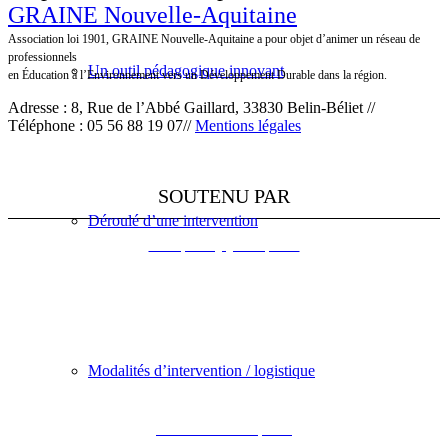
GRAINE Nouvelle-Aquitaine
Association loi 1901, GRAINE Nouvelle-Aquitaine a pour objet d’animer un réseau de
professionnels
Un outil pédagogique innovant
en Éducation à l’Environnement vers un Développement Durable dans la région.
Adresse : 8, Rue de l’Abbé Gaillard, 33830 Belin-Béliet //
Téléphone : 05 56 88 19 07//
Mentions légales
SOUTENU PAR
Déroulé d’une intervention
L’Europe s’engage en Aquitaine
Modalités d’intervention / logistique
DREAL Nouvelle-Aquitaine