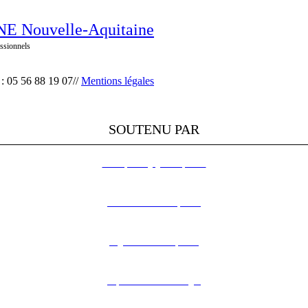
E Nouvelle-Aquitaine
ssionnels
 : 05 56 88 19 07//
Mentions légales
SOUTENU PAR
L’Europe s’engage en Aquitaine
DREAL Nouvelle-Aquitaine
Région Nouvelle-Aquitaine
Département de la Dordogne