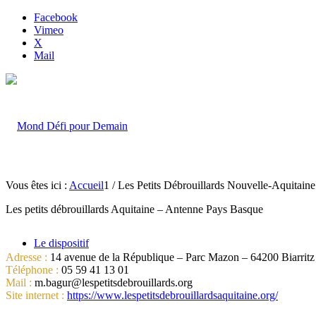
Facebook
Vimeo
X
Mail
Vous êtes ici :
Accueil
1
/
Les Petits Débrouillards Nouvelle-Aquitain
Les petits débrouillards Aquitaine – Antenne Pays Basque
Le dispositif
Adresse :
14 avenue de la République – Parc Mazon – 64200 Biarritz
Téléphone :
05 59 41 13 01
Mail :
m.bagur@lespetitsdebrouillards.org
Site internet :
https://www.lespetitsdebrouillardsaquitaine.org/