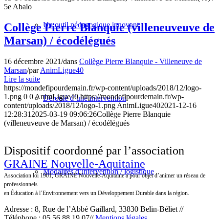
5e Abalo
Un outil pédagogique innovant
Collège Pierre Blanquie (villeneuveuve de
Marsan) / écodélégués
16 décembre 2021
/
dans
Collège Pierre Blanquie - Villeneuve de
Marsan
/
par
AnimLigue40
Lire la suite
https://mondefipourdemain.fr/wp-content/uploads/2018/12/logo-
1.png
0
0
AnimLigue40
https://mondefipourdemain.fr/wp-
Déroulé d’une intervention
content/uploads/2018/12/logo-1.png
AnimLigue40
2021-12-16
12:28:31
2025-03-19 09:06:26
Collège Pierre Blanquie
(villeneuveuve de Marsan) / écodélégués
Dispositif coordonné par l’association
GRAINE Nouvelle-Aquitaine
Modalités d’intervention / logistique
Association loi 1901, GRAINE Nouvelle-Aquitaine a pour objet d’animer un réseau de
professionnels
en Éducation à l’Environnement vers un Développement Durable dans la région.
Adresse : 8, Rue de l’Abbé Gaillard, 33830 Belin-Béliet //
Téléphone : 05 56 88 19 07//
Mentions légales