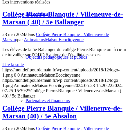
Les interventions réalisées
Collège Pierre-Blanquie / Villeneuve-de-
Présentation
Marsan ( 40) / 5e Ballanger
23 mai 2024
/
dans
Collège Pierre Blanquie - Villeneuve de
Marsan
/
par
AnimateursMaisonEcocitoyenne
Les élèves de la 5e Ballanger du collège Pierre-Blanquie ont à cœur
de travailler sur l’ODD 5 autour de l’égalité des sexes…
Objectifs pédagogiques et publics
Lire la suite
https://mondefipourdemain.fr/wp-content/uploads/2018/12/logo-
1.png
0
0
AnimateursMaisonEcocitoyenne
https://mondefipourdemain.fr/wp-content/uploads/2018/12/logo-
1.png
AnimateursMaisonEcocitoyenne
2024-05-23 15:20:22
2024-
07-25 15:39:25
Collège Pierre-Blanquie / Villeneuve-de-Marsan (
40) / 5e Ballanger
Partenaires et financeurs
Collège Pierre Blanquie / Villeneuve-de-
Marsan (40) / 5e Absalon
23 mai 2024
/
dans
Collège Pierre Blanquie - Villeneuve de