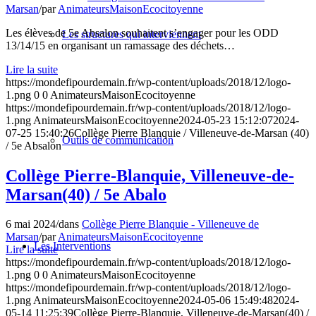
Marsan
/
par
AnimateursMaisonEcocitoyenne
Les élèves de 5e Absalon souhaitent s’engager pour les ODD
Les structures qui interviennent
13/14/15 en organisant un ramassage des déchets…
Lire la suite
https://mondefipourdemain.fr/wp-content/uploads/2018/12/logo-
1.png
0
0
AnimateursMaisonEcocitoyenne
https://mondefipourdemain.fr/wp-content/uploads/2018/12/logo-
1.png
AnimateursMaisonEcocitoyenne
2024-05-23 15:12:07
2024-
07-25 15:40:26
Collège Pierre Blanquie / Villeneuve-de-Marsan (40)
Outils de communication
/ 5e Absalon
Collège Pierre-Blanquie, Villeneuve-de-
Marsan(40) / 5e Abalo
6 mai 2024
/
dans
Collège Pierre Blanquie - Villeneuve de
Marsan
/
par
AnimateursMaisonEcocitoyenne
Les Interventions
Lire la suite
https://mondefipourdemain.fr/wp-content/uploads/2018/12/logo-
1.png
0
0
AnimateursMaisonEcocitoyenne
https://mondefipourdemain.fr/wp-content/uploads/2018/12/logo-
1.png
AnimateursMaisonEcocitoyenne
2024-05-06 15:49:48
2024-
05-14 11:25:39
Collège Pierre-Blanquie, Villeneuve-de-Marsan(40) /