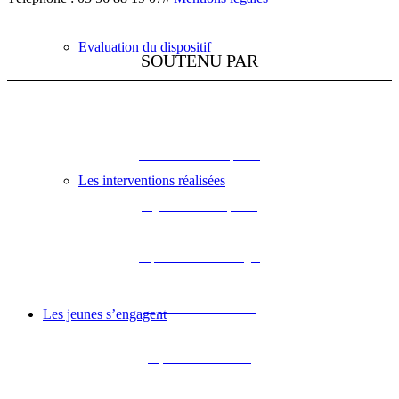
Evaluation du dispositif
SOUTENU PAR
L’Europe s’engage en Aquitaine
DREAL Nouvelle-Aquitaine
Les interventions réalisées
Région Nouvelle-Aquitaine
Département de la Dordogne
Département de la Gironde
Les jeunes s’engagent
Département des Landes