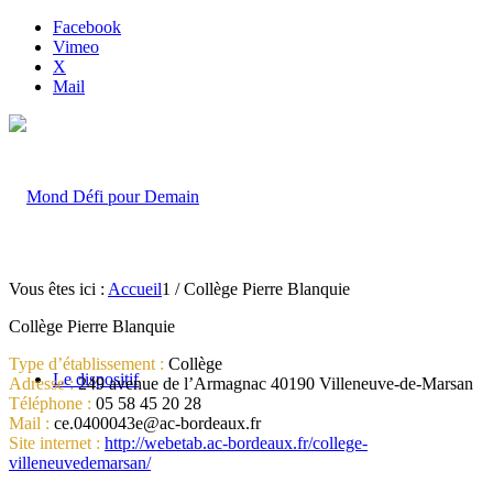
Facebook
Vimeo
X
Mail
Vous êtes ici :
Accueil
1
/
Collège Pierre Blanquie
Collège Pierre Blanquie
Type d’établissement :
Collège
Le dispositif
Adresse :
249 avenue de l’Armagnac 40190 Villeneuve-de-Marsan
Téléphone :
05 58 45 20 28
Mail :
ce.0400043e@ac-bordeaux.fr
Site internet :
http://webetab.ac-bordeaux.fr/college-
villeneuvedemarsan/