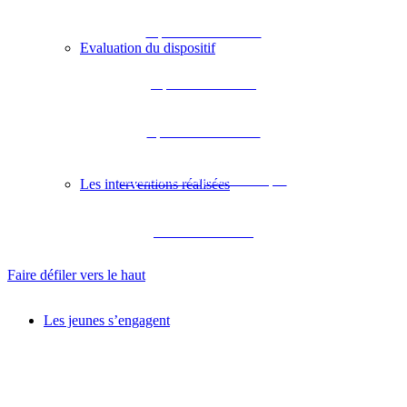
Département de la Gironde
Evaluation du dispositif
Département des Landes
Département de Lot-et-Garonne
Département des Pyrénées-Atlantiques
Les interventions réalisées
Académie de Bordeaux
Faire défiler vers le haut
Les jeunes s’engagent