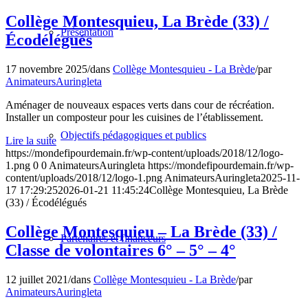
Collège Montesquieu, La Brède (33) /
Présentation
Écodélégués
17 novembre 2025
/
dans
Collège Montesquieu - La Brède
/
par
AnimateursAuringleta
Aménager de nouveaux espaces verts dans cour de récréation.
Installer un composteur pour les cuisines de l’établissement.
Objectifs pédagogiques et publics
Lire la suite
https://mondefipourdemain.fr/wp-content/uploads/2018/12/logo-
1.png
0
0
AnimateursAuringleta
https://mondefipourdemain.fr/wp-
content/uploads/2018/12/logo-1.png
AnimateursAuringleta
2025-11-
17 17:29:25
2026-01-21 11:45:24
Collège Montesquieu, La Brède
(33) / Écodélégués
Collège Montesquieu – La Brède (33) /
Partenaires et financeurs
Classe de volontaires 6° – 5° – 4°
12 juillet 2021
/
dans
Collège Montesquieu - La Brède
/
par
AnimateursAuringleta