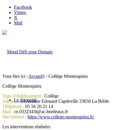
Facebook
Vimeo
X
Mail
Vous êtes ici :
Accueil
1
/
Collège Montesquieu
Collège Montesquieu
Type d’établissement :
Collège
Le dispositif
Adresse :
14 Avenue Edouard Capdeville 33650 La Brède
Téléphone :
05 56 20 21 14
Mail :
ce.0332343t@ac-bordeaux.fr
Site internet :
https://www.college-montesquieu.fr/
Les interventions réalisées