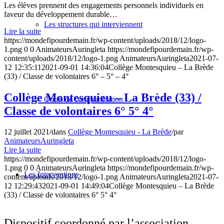
Les élèves prennent des engagements personnels individuels en
faveur du développement durable…
Les structures qui interviennent
Lire la suite
https://mondefipourdemain.fr/wp-content/uploads/2018/12/logo-
1.png
0
0
AnimateursAuringleta
https://mondefipourdemain.fr/wp-
content/uploads/2018/12/logo-1.png
AnimateursAuringleta
2021-07-
12 12:35:11
2021-09-01 14:36:04
Collège Montesquieu – La Brède
(33) / Classe de volontaires 6° – 5° – 4°
Collège Montesquieu – La Brède (33) /
Outils de communication
Classe de volontaires 6° 5° 4°
12 juillet 2021
/
dans
Collège Montesquieu - La Brède
/
par
AnimateursAuringleta
Lire la suite
https://mondefipourdemain.fr/wp-content/uploads/2018/12/logo-
1.png
0
0
AnimateursAuringleta
https://mondefipourdemain.fr/wp-
Les Interventions
content/uploads/2018/12/logo-1.png
AnimateursAuringleta
2021-07-
12 12:29:43
2021-09-01 14:49:04
Collège Montesquieu – La Brède
(33) / Classe de volontaires 6° 5° 4°
Dispositif coordonné par l’association