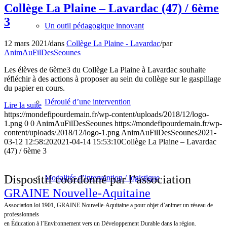
Collège La Plaine – Lavardac (47) / 6ème
3
Un outil pédagogique innovant
12 mars 2021
/
dans
Collège La Plaine - Lavardac
/
par
AnimAuFilDesSeounes
Les élèves de 6ème3 du Collège La Plaine à Lavardac souhaite
réfléchir à des actions à proposer au sein du collège sur le gaspillage
du papier en cours.
Déroulé d’une intervention
Lire la suite
https://mondefipourdemain.fr/wp-content/uploads/2018/12/logo-
1.png
0
0
AnimAuFilDesSeounes
https://mondefipourdemain.fr/wp-
content/uploads/2018/12/logo-1.png
AnimAuFilDesSeounes
2021-
03-12 12:58:20
2021-04-14 15:53:10
Collège La Plaine – Lavardac
(47) / 6ème 3
Dispositif coordonné par l’association
Modalités d’intervention / logistique
GRAINE Nouvelle-Aquitaine
Association loi 1901, GRAINE Nouvelle-Aquitaine a pour objet d’animer un réseau de
professionnels
en Éducation à l’Environnement vers un Développement Durable dans la région.