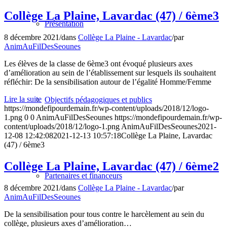
Collège La Plaine, Lavardac (47) / 6ème3
Présentation
8 décembre 2021
/
dans
Collège La Plaine - Lavardac
/
par
AnimAuFilDesSeounes
Les élèves de la classe de 6ème3 ont évoqué plusieurs axes
d’amélioration au sein de l’établissement sur lesquels ils souhaitent
réfléchir: De la sensibilisation autour de l’égalité Homme/Femme
Lire la suite
Objectifs pédagogiques et publics
https://mondefipourdemain.fr/wp-content/uploads/2018/12/logo-
1.png
0
0
AnimAuFilDesSeounes
https://mondefipourdemain.fr/wp-
content/uploads/2018/12/logo-1.png
AnimAuFilDesSeounes
2021-
12-08 12:42:08
2021-12-13 10:57:18
Collège La Plaine, Lavardac
(47) / 6ème3
Collège La Plaine, Lavardac (47) / 6ème2
Partenaires et financeurs
8 décembre 2021
/
dans
Collège La Plaine - Lavardac
/
par
AnimAuFilDesSeounes
De la sensibilisation pour tous contre le harcèlement au sein du
collège, plusieurs axes d’amélioration…