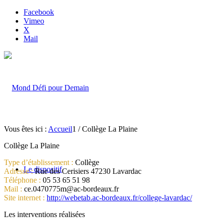
Facebook
Vimeo
X
Mail
Vous êtes ici :
Accueil
1
/
Collège La Plaine
Collège La Plaine
Type d’établissement :
Collège
Le dispositif
Adresse :
Rue des Cerisiers 47230 Lavardac
Téléphone :
05 53 65 51 98
Mail :
ce.0470775m@ac-bordeaux.fr
Site internet :
http://webetab.ac-bordeaux.fr/college-lavardac/
Les interventions réalisées