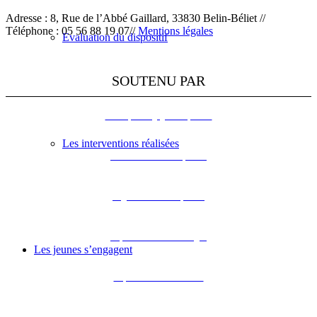
Adresse : 8, Rue de l’Abbé Gaillard, 33830 Belin-Béliet //
Téléphone : 05 56 88 19 07//
Mentions légales
Evaluation du dispositif
SOUTENU PAR
L’Europe s’engage en Aquitaine
Les interventions réalisées
DREAL Nouvelle-Aquitaine
Région Nouvelle-Aquitaine
Département de la Dordogne
Les jeunes s’engagent
Département de la Gironde