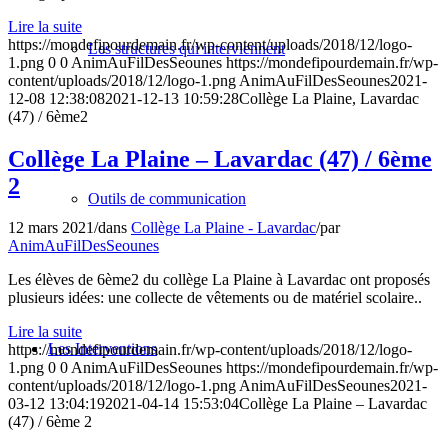
Lire la suite
https://mondefipourdemain.fr/wp-content/uploads/2018/12/logo-
Les structures qui interviennent
1.png
0
0
AnimAuFilDesSeounes
https://mondefipourdemain.fr/wp-
content/uploads/2018/12/logo-1.png
AnimAuFilDesSeounes
2021-
12-08 12:38:08
2021-12-13 10:59:28
Collège La Plaine, Lavardac
(47) / 6ème2
Collège La Plaine – Lavardac (47) / 6ème
2
Outils de communication
12 mars 2021
/
dans
Collège La Plaine - Lavardac
/
par
AnimAuFilDesSeounes
Les élèves de 6ème2 du collège La Plaine à Lavardac ont proposés
plusieurs idées: une collecte de vêtements ou de matériel scolaire..
Lire la suite
Les Interventions
https://mondefipourdemain.fr/wp-content/uploads/2018/12/logo-
1.png
0
0
AnimAuFilDesSeounes
https://mondefipourdemain.fr/wp-
content/uploads/2018/12/logo-1.png
AnimAuFilDesSeounes
2021-
03-12 13:04:19
2021-04-14 15:53:04
Collège La Plaine – Lavardac
(47) / 6ème 2