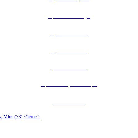
Département de la Dordogne
Département de la Gironde
Département des Landes
Département de Lot-et-Garonne
Département des Pyrénées-Atlantiques
Académie de Bordeaux
, Mios (33) / 5ème 1