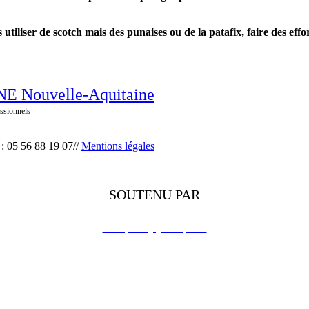
utiliser de scotch mais des punaises ou de la patafix, faire des effo
E Nouvelle-Aquitaine
ssionnels
 : 05 56 88 19 07//
Mentions légales
SOUTENU PAR
L’Europe s’engage en Aquitaine
DREAL Nouvelle-Aquitaine
Région Nouvelle-Aquitaine