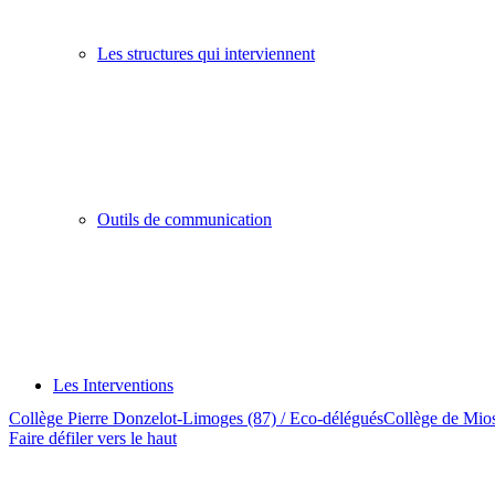
Les structures qui interviennent
Outils de communication
Les Interventions
Collège Pierre Donzelot-Limoges (87) / Eco-délégués
Collège de Mios
Faire défiler vers le haut