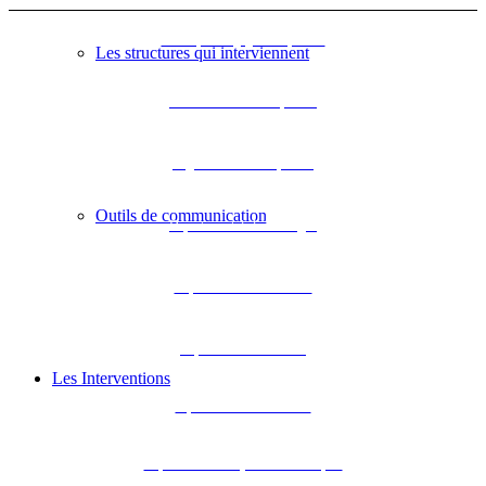
L’Europe s’engage en Aquitaine
Les structures qui interviennent
DREAL Nouvelle-Aquitaine
Région Nouvelle-Aquitaine
Outils de communication
Département de la Dordogne
Département de la Gironde
Département des Landes
Les Interventions
Département de Lot-et-Garonne
Département des Pyrénées-Atlantiques