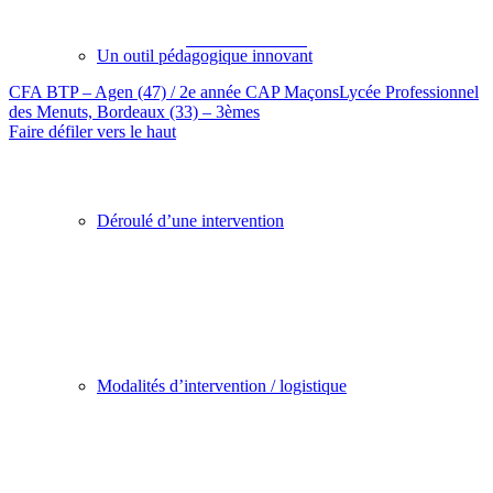
Académie de Bordeaux
Un outil pédagogique innovant
CFA BTP – Agen (47) / 2e année CAP Maçons
Lycée Professionnel
des Menuts, Bordeaux (33) – 3èmes
Faire défiler vers le haut
Déroulé d’une intervention
Modalités d’intervention / logistique