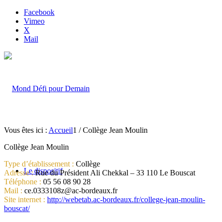
Facebook
Vimeo
X
Mail
Vous êtes ici :
Accueil
1
/
Collège Jean Moulin
Collège Jean Moulin
Type d’établissement :
Collège
Le dispositif
Adresse :
Rue du Président Ali Chekkal – 33 110 Le Bouscat
Téléphone :
05 56 08 90 28
Mail :
ce.0333108z@ac-bordeaux.fr
Site internet :
http://webetab.ac-bordeaux.fr/college-jean-moulin-
bouscat/