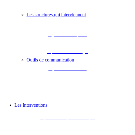
L’Europe s’engage en Aquitaine
Les structures qui interviennent
DREAL Nouvelle-Aquitaine
Région Nouvelle-Aquitaine
Département de la Dordogne
Outils de communication
Département de la Gironde
Département des Landes
Département de Lot-et-Garonne
Les Interventions
Département des Pyrénées-Atlantiques